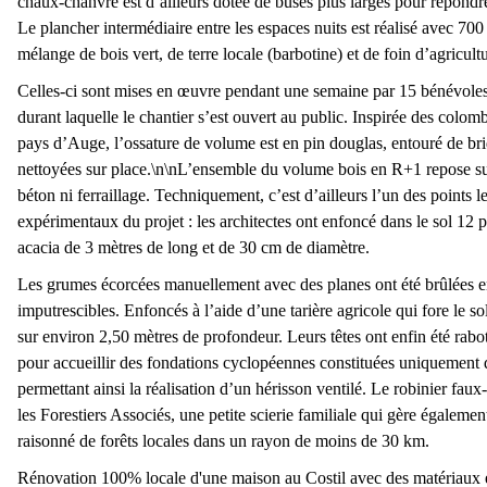
chaux-chanvre est d’ailleurs dotée de buses plus larges pour répondr
Le plancher intermédiaire entre les espaces nuits est réalisé avec 700
mélange de bois vert, de terre locale (barbotine) et de foin d’agricultu
Celles-ci sont mises en œuvre pendant une semaine par 15 bénévoles 
durant laquelle le chantier s’est ouvert au public. Inspirée des colom
pays d’Auge, l’ossature de volume est en pin douglas, entouré de br
Carrière de Vaujours
nettoyées sur place.\n\nL’ensemble du volume bois en R+1 repose su
béton ni ferraillage. Techniquement, c’est d’ailleurs l’un des points le
expérimentaux du projet : les architectes ont enfoncé dans le sol 12 
acacia de 3 mètres de long et de 30 cm de diamètre.
Les grumes écorcées manuellement avec des planes ont été brûlées e
imputrescibles. Enfoncés à l’aide d’une tarière agricole qui fore le sol
sur environ 2,50 mètres de profondeur. Leurs têtes ont enfin été rab
pour accueillir des fondations cyclopéennes constituées uniquement d
permettant ainsi la réalisation d’un hérisson ventilé. Le robinier faux-
les Forestiers Associés, une petite scierie familiale qui gère égaleme
raisonné de forêts locales dans un rayon de moins de 30 km.
Rénovation 100% locale d'une maison au Costil avec des matériaux 