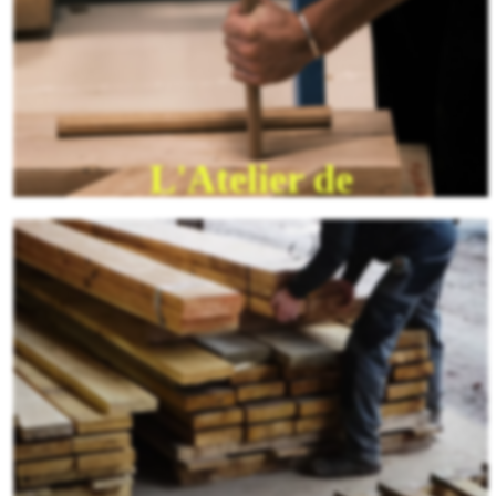
La Carrière de
Gypse
L'Usine de Plaques
de Plâtre