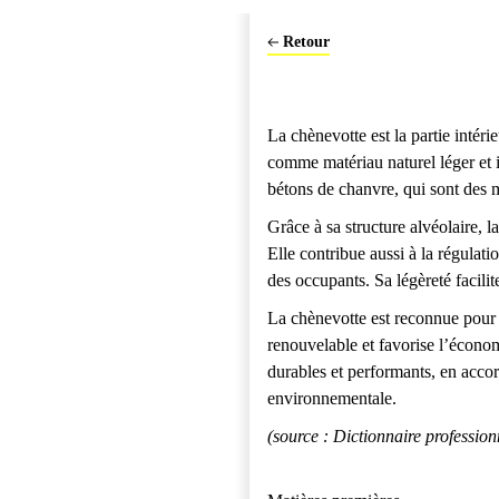
Déligner
Poutre