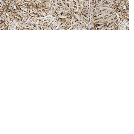
Plaque de plâtre
B13
Dégauchir