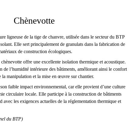
Débiter
Placo® Usine de
Vaujours